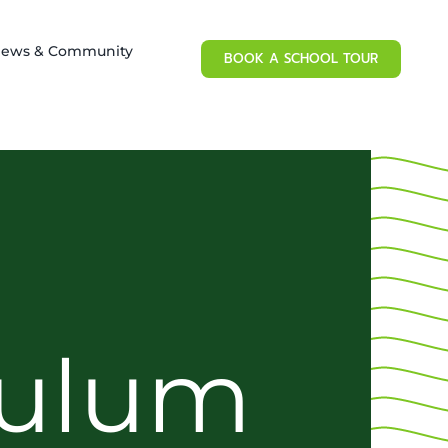
ews & Community
BOOK A SCHOOL TOUR
culum