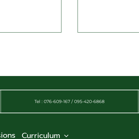
Tel : 076-609-167 / 095-420-6868
ions
Curriculum