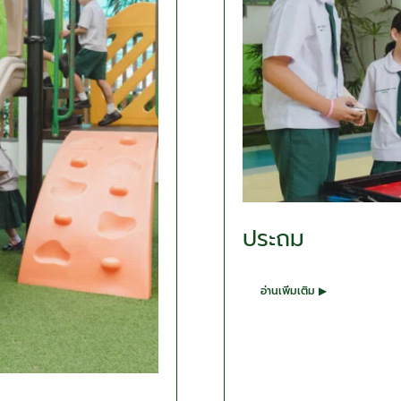
ประถม
อ่านเพิ่มเติม ▶